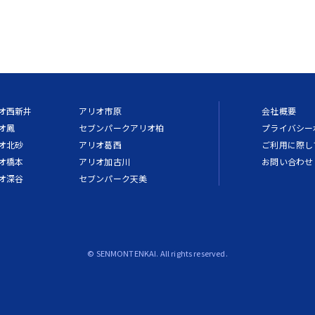
オ西新井
アリオ市原
会社概要
オ鳳
セブンパークアリオ柏
プライバシー
オ北砂
アリオ葛西
ご利用に際し
オ橋本
アリオ加古川
お問い合わせ
オ深谷
セブンパーク天美
© SENMONTENKAI. All rights reserved.