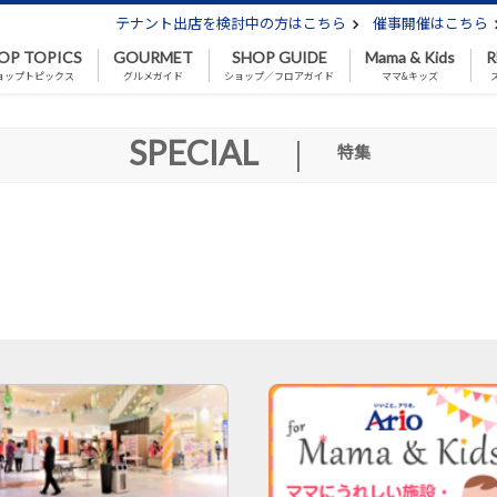
テナント出店を検討中の方はこちら
催事開催はこちら
OP TOPICS
GOURMET
SHOP GUIDE
Mama & Kids
R
ョップトピックス
グルメガイド
ショップ／フロアガイド
ママ&キッズ
SPECIAL
|
特集