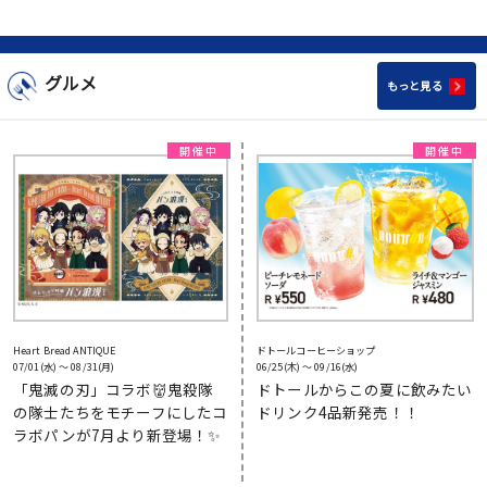
グルメ
もっと見る
Heart Bread ANTIQUE
ドトールコーヒーショップ
07/01(水) 〜 08/31(月)
06/25(木) 〜 09/16(水)
「鬼滅の刃」コラボ👹鬼殺隊
ドトールからこの夏に飲みたい
の隊士たちをモチーフにしたコ
ドリンク4品新発売！！
ラボパンが7月より新登場！✨