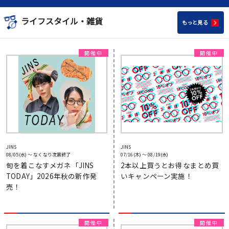
ライフスタイル・雑貨
もっと見る
JINS
JINS
08/05(水) 〜 なくなり次第終了
07/16(木) 〜 08/19(水)
旬を着こなすメガネ「JINS
2本以上買うとお得なまとめ買
TODAY」2026年秋の新作発
いキャンペーン実施！
売！