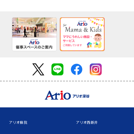
アリオ蘇我
アリオ西新井