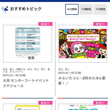
おすすめトピック
本日開催
今週開催
今月開催
見る、遊ぶ、体験する、作る、学ぶ、買う、食
見る、学ぶ
べる、キャンペーン
08/01(土) 〜 08/31(月)
08/01(土) 〜 08/31(月)
みらいたうん＼8月のえほん更
８月 センターコートイベント
新！／
スケジュール