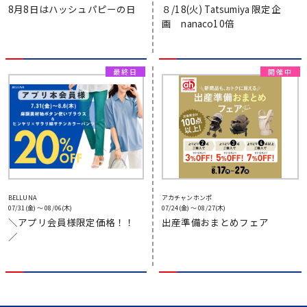
8月8日はハッシュパピーの日
８/18(火) Tatsumiya 限定企
画 nanaco10倍
BELLUNA
アカチャンホンポ
07/31(金) 〜 08/06(木)
07/24(金) 〜 08/27(木)
＼アプリ会員様限定価格！！
出産準備おまとめフェア
／