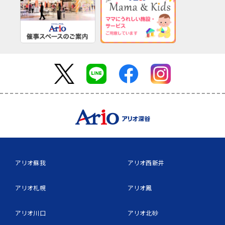
アリオ蘇我
アリオ西新井
アリオ札幌
アリオ鳳
アリオ川口
アリオ北砂