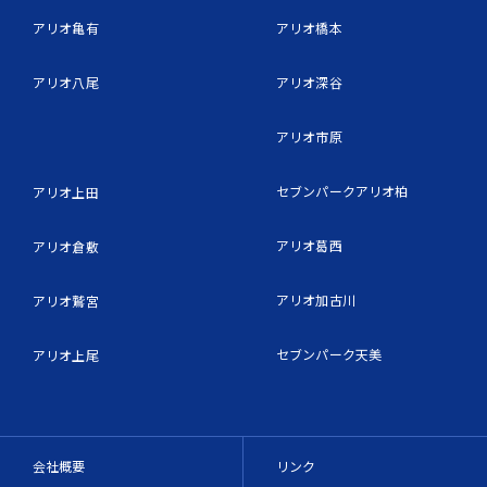
アリオ亀有
アリオ橋本
アリオ八尾
アリオ深谷
アリオ市原
セブンパークアリオ柏
アリオ上田
アリオ葛西
アリオ倉敷
アリオ加古川
アリオ鷲宮
セブンパーク天美
アリオ上尾
会社概要
リンク