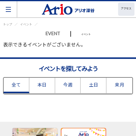
アクセス
トップ
イベント
|
EVENT
イベント
表示できるイベントがございません。
イベントを探してみよう
全て
本日
今週
土日
来月