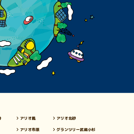
井
アリオ鳳
アリオ北砂
アリオ市原
グランツリー武蔵小杉