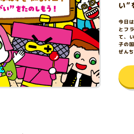
い”
今日
とフ
て、
子の
ぜん