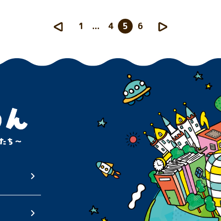
1
...
4
5
6