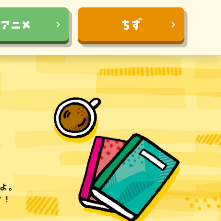
るよ。
け！